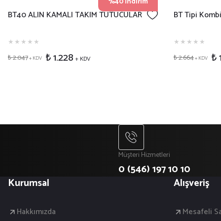
%40 İndirim
BT40 ALIN KAMALI TAKIM TUTUCULAR
BT Tipi Kombi
₺ 1.228
₺ 
₺ 2.047
₺ 2.664
+ KDV
+ KDV
+ KDV
Müşteri Hizmetleri
0 (546) 197 10 10
Kurumsal
Alışveriş
Hakkımızda
Mesafeli S