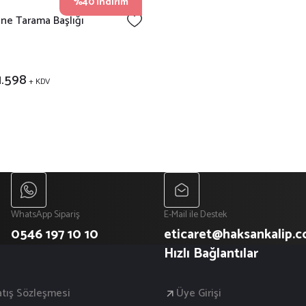
%40 İndirim
ne Tarama Başlığı
1.598
+ KDV
WhatsApp Sipariş
E-Mail ile Destek
0546 197 10 10
eticaret@haksankalip.
Hızlı Bağlantılar
atış Sözleşmesi
Üye Girişi