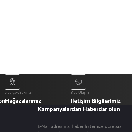
Size Çok Yakınız
Bize Ulaşın
com
Mağazalarımız
İletişim Bilgilerimiz
Kampanyalardan Haberdar olun
E-Mail adresinizi haber listemize ücretsiz