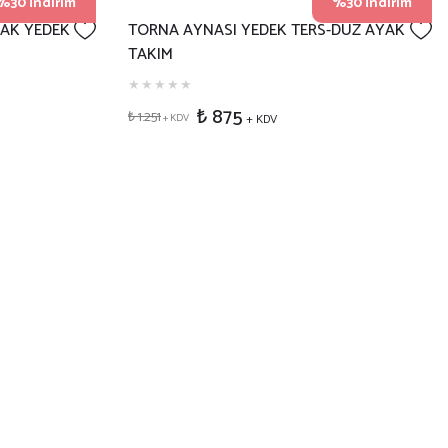
%30 İndirim
%30 İndirim
YAK YEDEK
TORNA AYNASI YEDEK TERS-DÜZ AYAK
TAKIM
₺ 875
₺ 1.251
+ KDV
+ KDV