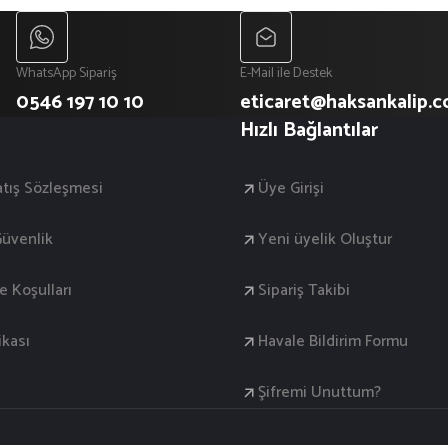
WhatsApp Sipariş
E-Mail ile Destek
0546 197 10 10
eticaret@haksankalip.
Hızlı Bağlantılar
atış Sözleşmesi
Üye Girişi
 Güvenlik
Yeni üyelik Oluştur
de Koşulları
Sipariş Takibi
ikası
Havale Bildirim Formu
Şifremi Unuttum?