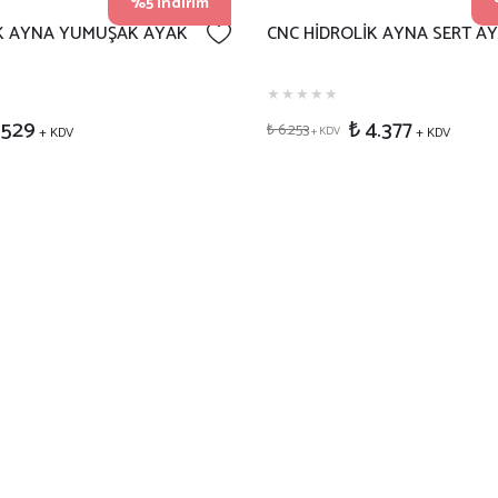
%5 İndirim
İK AYNA YUMUŞAK AYAK
CNC HİDROLİK AYNA SERT A
.529
₺ 4.377
₺ 6.253
+ KDV
+ KDV
+ KDV