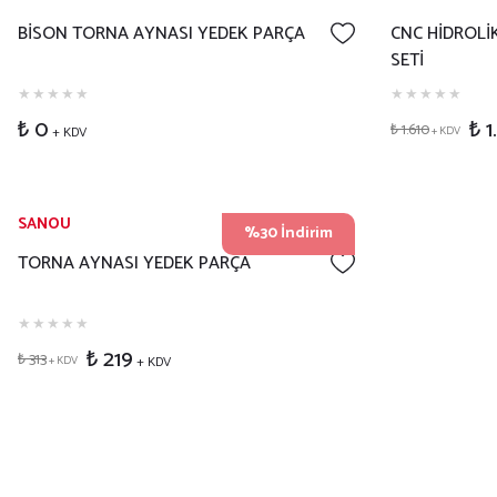
BİSON TORNA AYNASI YEDEK PARÇA
CNC HİDROL
SETİ
₺ 0
₺ 1
₺ 1.610
+ KDV
+ KDV
SANOU
%30 İndirim
TORNA AYNASI YEDEK PARÇA
₺ 219
₺ 313
+ KDV
+ KDV