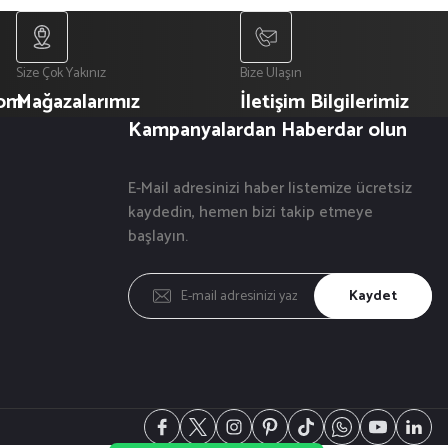
Size Çok Yakınız
Bize Ulaşın
com
Mağazalarımız
İletişim Bilgilerimiz
Kampanyalardan Haberdar olun
E-Mail adresinizi haber listemize ücretsiz
kaydedin, hemen bizi takip etmeye
başlayın.
Kaydet