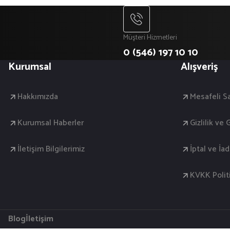
Müşteri Hizmetleri
0 (546) 197 10 10
Kurumsal
Alışveriş
Hakkımızda
Mesafeli S
Kurumsal Haberler
Gizlilik ve
İletişim Bilgilerimiz
İptal ve İa
KVKK Polit
Blog
İletişim