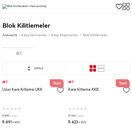
Blok Kilitlemeler
Anasayfa
Kalıp Elemanları
Kalıp Ekipmanları
Blok Kilitlemeler
JBT
SIRALA
JBT
JBT
%40
%40
Uzun Kare Kitleme UKK
Kare Kitleme KKB
₺ 818
₺ 722
+ KDV
+ KDV
₺ 491
₺ 433
+ KDV
+ KDV