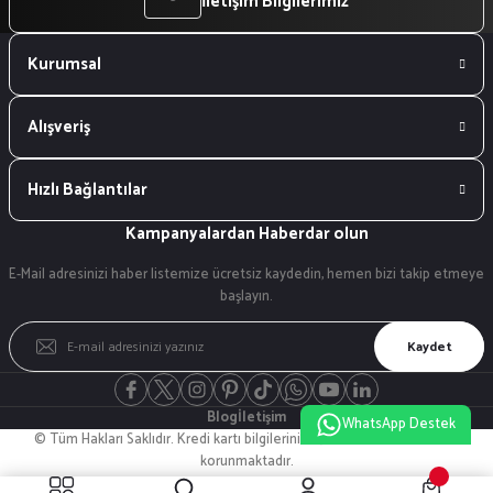
İletişim Bilgilerimiz
Kurumsal
Alışveriş
Hızlı Bağlantılar
Kampanyalardan Haberdar olun
E-Mail adresinizi haber listemize ücretsiz kaydedin, hemen bizi takip etmeye
başlayın.
Kaydet
Blog
İletişim
WhatsApp Destek
© Tüm Hakları Saklıdır. Kredi kartı bilgileriniz 256bit SSL sertifikası ile
korunmaktadır.