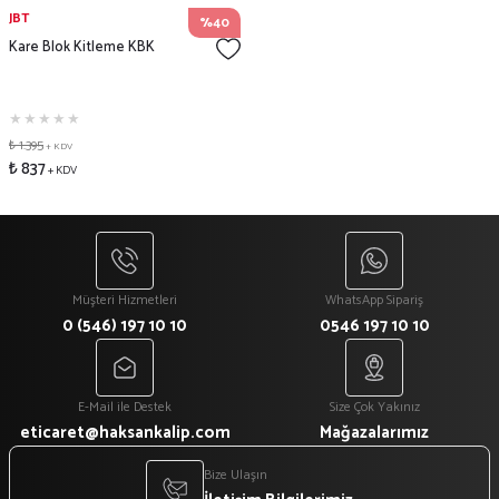
JBT
%40
Kare Blok Kitleme KBK
₺ 1.395
+ KDV
₺ 837
+ KDV
Müşteri Hizmetleri
WhatsApp Sipariş
0 (546) 197 10 10
0546 197 10 10
E-Mail ile Destek
Size Çok Yakınız
eticaret@haksankalip.com
Mağazalarımız
Bize Ulaşın