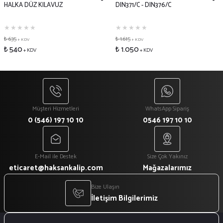
HALKA DÜZ KILAVUZ
DIN371/C - DIN376/C
₺ 635
₺ 1.615
+ KDV
+ KDV
₺ 540
₺ 1.050
+ KDV
+ KDV
Müşteri Hizmetleri
WhatsApp Sipariş
0 (546) 197 10 10
0546 197 10 10
E-Mail ile Destek
Size Çok Yakınız
eticaret@haksankalip.com
Mağazalarımız
Bize Ulaşın
İletişim Bilgilerimiz