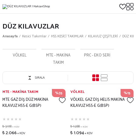
DÜZ KILAVUZLAR
Anasayfa
Kesici Takımlar
HSS KESİCİ TAKIMLAR
KILAVUZ ÇEŞİTLERİ
DÜZ KIL
VÖLKEL
MTE - MAKİNA
PRC - EKO SERİ
TAKIM
SIRALA
MTE - MAKİNA TAKIM
VÖLKEL
%35
%15
MTE GAZ DİŞ DÜZ MAKİNA
VÖLKEL GAZ DİŞ HELİS MAKİNA
KILAVUZ HSS-E G(BSP)
KILAVUZ HSS-E G(BSP)
₺ 3.178
₺ 1.288
+ KDV
+ KDV
₺ 2.066
₺ 1.094
+ KDV
+ KDV