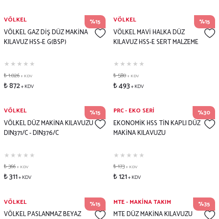
VÖLKEL
VÖLKEL
%15
%15
VÖLKEL GAZ DİŞ DÜZ MAKİNA
VÖLKEL MAVİ HALKA DÜZ
KILAVUZ HSS-E G(BSP)
KILAVUZ HSS-E SERT MALZEME
₺ 1.026
₺ 580
+ KDV
+ KDV
₺ 872
₺ 493
+ KDV
+ KDV
VÖLKEL
PRC - EKO SERİ
%15
%30
VÖLKEL DÜZ MAKİNA KILAVUZU
EKONOMİK HSS TİN KAPLI DÜZ
DIN371/C - DIN376/C
MAKİNA KILAVUZU
₺ 366
₺ 173
+ KDV
+ KDV
₺ 311
₺ 121
+ KDV
+ KDV
VÖLKEL
MTE - MAKİNA TAKIM
%15
%35
VÖLKEL PASLANMAZ BEYAZ
MTE DÜZ MAKİNA KILAVUZU