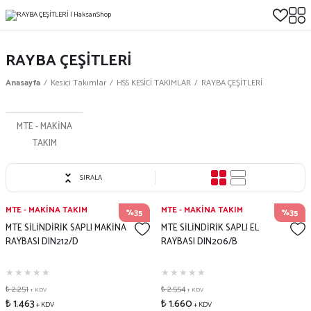
RAYBA ÇEŞİTLERİ
Anasayfa
Kesici Takımlar
HSS KESİCİ TAKIMLAR
RAYBA ÇEŞİTLERİ
MTE - MAKİNA
TAKIM
SIRALA
MTE - MAKİNA TAKIM
MTE - MAKİNA TAKIM
%35
%35
MTE SİLİNDİRİK SAPLI MAKİNA
MTE SİLİNDİRİK SAPLI EL
RAYBASI DIN212/D
RAYBASI DIN206/B
₺ 2.251
₺ 2.554
+ KDV
+ KDV
₺ 1.463
₺ 1.660
+ KDV
+ KDV