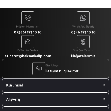
Müşteri Hizmetleri
WhatsApp Sipariş
0 (546) 197 10 10
0546 197 10 10
E-Mail ile Destek
Size Çok Yakınız
eticaret@haksankalip.com
Mağazalarımız
Bize Ulaşın
İletişim Bilgilerimiz
Kurumsal
Alışveriş