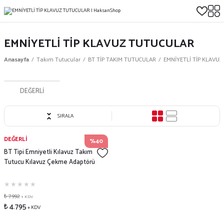
EMNİYETLİ TİP KLAVUZ TUTUCULAR
Anasayfa
Takım Tutucular
BT TİP TAKIM TUTUCULAR
EMNİYETLİ TİP KLAVU
DEĞERLİ
SIRALA
DEĞERLİ
%40
BT Tipi Emniyetli Kılavuz Takım
Tutucu Kılavuz Çekme Adaptörü
₺ 7.992
+ KDV
₺ 4.795
+ KDV