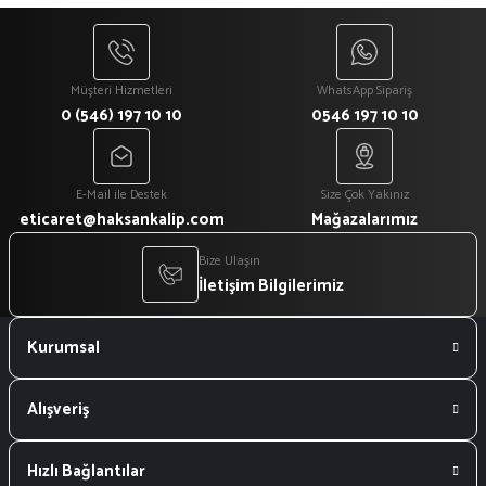
Müşteri Hizmetleri
WhatsApp Sipariş
0 (546) 197 10 10
0546 197 10 10
E-Mail ile Destek
Size Çok Yakınız
eticaret@haksankalip.com
Mağazalarımız
Bize Ulaşın
İletişim Bilgilerimiz
Kurumsal
Alışveriş
Hızlı Bağlantılar