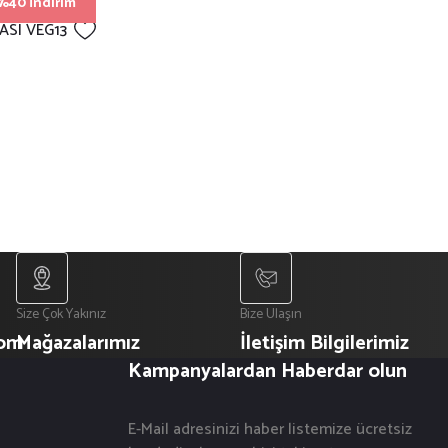
%40 İndirim
ASI VEG13
Size Çok Yakınız
Bize Ulaşın
com
Mağazalarımız
İletişim Bilgilerimiz
Kampanyalardan Haberdar olun
E-Mail adresinizi haber listemize ücretsiz