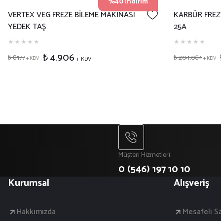
%40 İndirim
VERTEX VEG FREZE BİLEME MAKİNASI
KARBÜR FREZ
YEDEK TAŞ
25A
₺ 4.906
₺ 8.177
₺ 204.064
+ KDV
+ KDV
+ KDV
Müşteri Hizmetleri
0 (546) 197 10 10
Kurumsal
Alışveriş
Hakkımızda
Mesafeli S