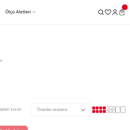
Ölçü Aletleri
rı
oplam 3 ürün