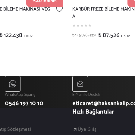
%40 İndirim
E BİLEME MAKİNASI VEG
KARBÜR FREZE BİLEME MAKİN
A
₺ 122.438
₺ 87.526
₺ 145.876
+ KDV
+ KDV
+ KDV
WhatsApp Sipariş
E-Mail ile Destek
0546 197 10 10
eticaret@haksankalip.
Hızlı Bağlantılar
atış Sözleşmesi
Üye Girişi