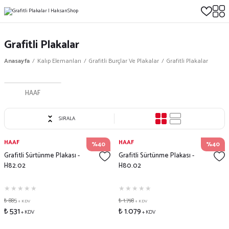
Grafitli Plakalar
Anasayfa
Kalıp Elemanları
Grafitli Burçlar Ve Plakalar
Grafitli Plakalar
HAAF
SIRALA
HAAF
HAAF
%40
%40
Grafitli Sürtünme Plakası -
Grafitli Sürtünme Plakası -
H82.02
H80.02
₺ 885
₺ 1.798
+ KDV
+ KDV
₺ 531
₺ 1.079
+ KDV
+ KDV