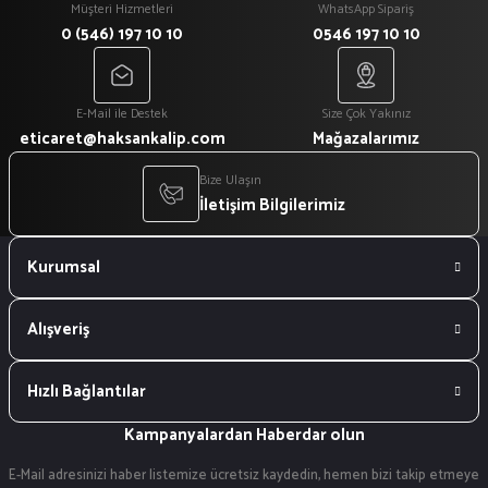
Müşteri Hizmetleri
WhatsApp Sipariş
0 (546) 197 10 10
0546 197 10 10
E-Mail ile Destek
Size Çok Yakınız
eticaret@haksankalip.com
Mağazalarımız
Bize Ulaşın
İletişim Bilgilerimiz
Kurumsal
Alışveriş
Hızlı Bağlantılar
Kampanyalardan Haberdar olun
E-Mail adresinizi haber listemize ücretsiz kaydedin, hemen bizi takip etmeye