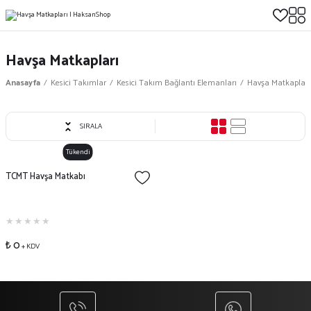
Havşa Matkapları
Anasayfa
Kesici Takımlar
Kesici Takım Bağlantı Elemanları
Havşa Matkapları
SIRALA
Tükendi
TCMT Havşa Matkabı
₺ 0
+ KDV