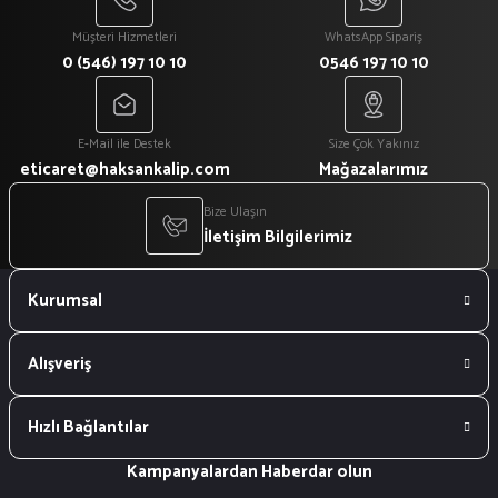
Müşteri Hizmetleri
WhatsApp Sipariş
0 (546) 197 10 10
0546 197 10 10
E-Mail ile Destek
Size Çok Yakınız
eticaret@haksankalip.com
Mağazalarımız
Bize Ulaşın
İletişim Bilgilerimiz
Kurumsal
Alışveriş
Hızlı Bağlantılar
Kampanyalardan Haberdar olun