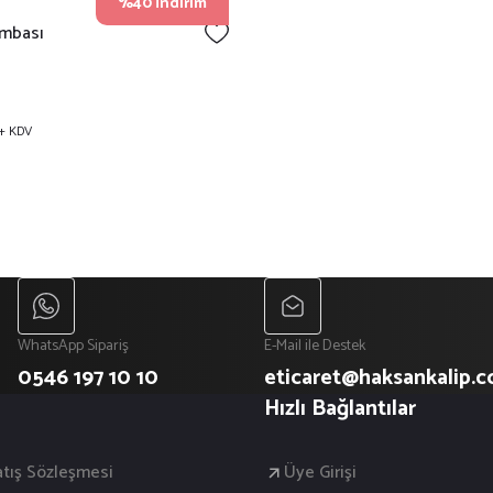
%40 İndirim
mbası
+ KDV
WhatsApp Sipariş
E-Mail ile Destek
0546 197 10 10
eticaret@haksankalip.
Hızlı Bağlantılar
atış Sözleşmesi
Üye Girişi