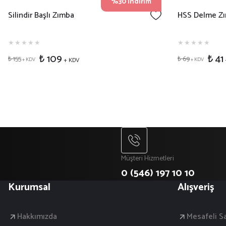
%30 İndirim
Silindir Başlı Zımba
HSS Delme Zı
₺ 109
₺ 41
₺ 155
₺ 69
+ KDV
+ KDV
+ KDV
Müşteri Hizmetleri
0 (546) 197 10 10
Kurumsal
Alışveriş
Hakkımızda
Mesafeli S