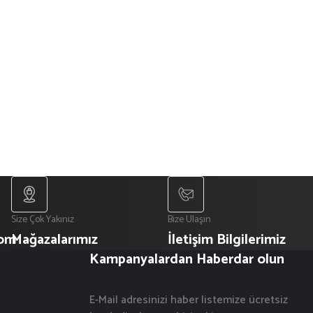
Size Çok Yakınız
Bize Ulaşın
com
Mağazalarımız
İletişim Bilgilerimiz
Kampanyalardan Haberdar olun
E-Mail adresinizi haber listemize ücretsiz