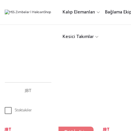
Kalıp Elemanları
Bağlama Eki
Kesici Takımlar
JBT
Stoktakiler
JBT
JBT