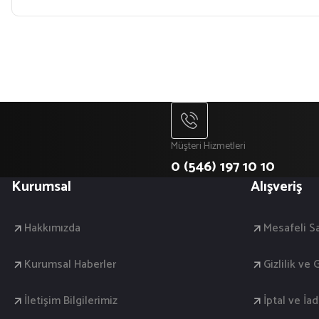
Müşteri Hizmetleri
0 (546) 197 10 10
Kurumsal
Alışveriş
Hakkımızda
Mesafeli S
Kurumsal Haberler
Gizlilik ve
İletişim Bilgilerimiz
İptal ve İa