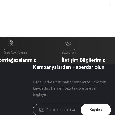
Size Çok Yakınız
Bize Ulaşın
com
Mağazalarımız
İletişim Bilgilerimiz
Kampanyalardan Haberdar olun
E-Mail adresinizi haber listemize ücretsiz
kaydedin, hemen bizi takip etmeye
başlayın.
Kaydet