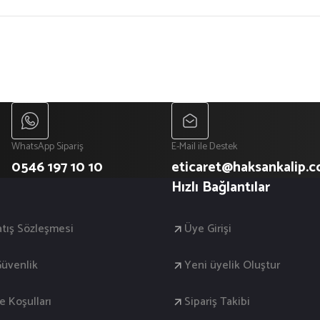
WhatsApp Sipariş
E-Mail ile Destek
0546 197 10 10
eticaret@haksankalip.
Hızlı Bağlantılar
atış Sözleşmesi
Üye Girişi
 Güvenlik
Yeni üyelik Oluştur
de Koşulları
Sipariş Takibi