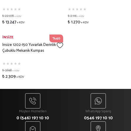
₺ 22.078
₺ 2.116
+ KDV
+ KDV
₺ 13.247
₺ 1.270
+ KDV
+ KDV
İNSİZE
%40
Insize 1202-150 Yuvarlak Derinlik
Çubuklu Mekanik Kumpas
₺ 3.848
+ KDV
₺ 2.309
+ KDV
Müşteri Hizmetleri
WhatsApp Sipariş
0 (546) 197 10 10
0546 197 10 10