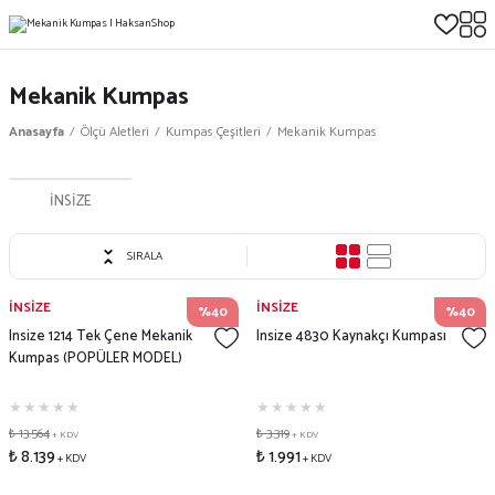
Mekanik Kumpas
Anasayfa
Ölçü Aletleri
Kumpas Çeşitleri
Mekanik Kumpas
İNSİZE
SIRALA
İNSİZE
İNSİZE
%40
%40
Insize 1214 Tek Çene Mekanik
Insize 4830 Kaynakçı Kumpası
Kumpas (POPÜLER MODEL)
₺ 13.564
₺ 3.319
+ KDV
+ KDV
₺ 8.139
₺ 1.991
+ KDV
+ KDV