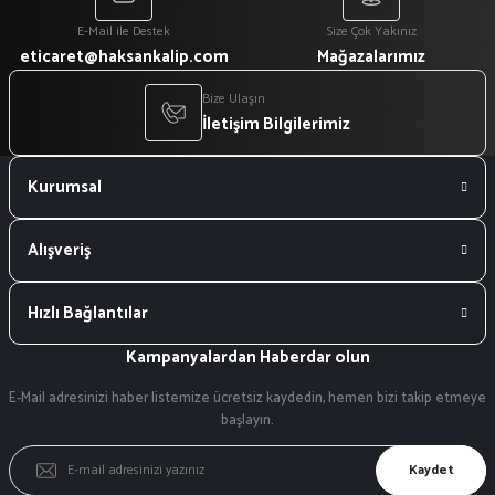
E-Mail ile Destek
Size Çok Yakınız
eticaret@haksankalip.com
Mağazalarımız
Bize Ulaşın
İletişim Bilgilerimiz
Kurumsal
Alışveriş
Hızlı Bağlantılar
Kampanyalardan Haberdar olun
E-Mail adresinizi haber listemize ücretsiz kaydedin, hemen bizi takip etmeye
başlayın.
Kaydet