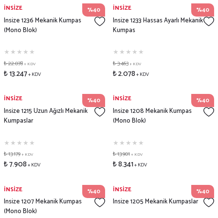
İNSİZE
İNSİZE
%40
%40
Insize 1236 Mekanik Kumpas
Insize 1233 Hassas Ayarlı Mekanik
(Mono Blok)
Kumpas
₺ 22.078
₺ 3.463
+ KDV
+ KDV
₺ 13.247
₺ 2.078
+ KDV
+ KDV
İNSİZE
İNSİZE
%40
%40
Insize 1215 Uzun Ağızlı Mekanik
Insize 1208 Mekanik Kumpas
Kumpaslar
(Mono Blok)
₺ 13.179
₺ 13.901
+ KDV
+ KDV
₺ 7.908
₺ 8.341
+ KDV
+ KDV
İNSİZE
İNSİZE
%40
%40
Insize 1207 Mekanik Kumpas
Insize 1205 Mekanik Kumpaslar
(Mono Blok)