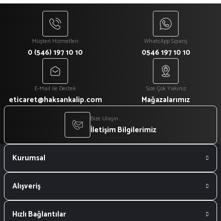
Müşteri Hizmetleri
WhatsApp Sipariş
0 (546) 197 10 10
0546 197 10 10
E-Mail ile Destek
Size Çok Yakınız
eticaret@haksankalip.com
Mağazalarımız
Bize Ulaşın
İletişim Bilgilerimiz
Kurumsal
Alışveriş
Hızlı Bağlantılar