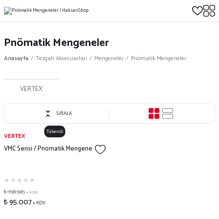
Pnömatik Mengeneler
Anasayfa
Tezgah Aksesuarları
Mengeneler
Pnömatik Mengeneler
VERTEX
SIRALA
Tükendi
VERTEX
VMC Serisi / Pnomatik Mengene
₺ 158.345
+ KDV
₺ 95.007
+ KDV