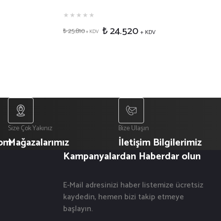
₺ 24.520
₺ 25.810
+ KDV
+ KDV
Size Çok Yakınız
Bize Ulaşın
com
Mağazalarımız
İletişim Bilgilerimiz
Kampanyalardan Haberdar olun
E-Mail adresinizi haber listemize ücretsiz
kaydedin, hemen bizi takip etmeye
başlayın.