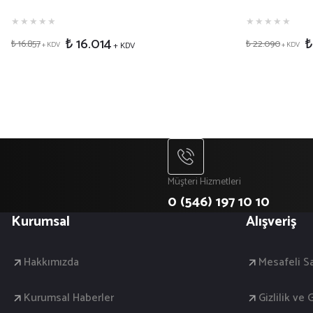
₺ 16.014
₺
₺ 16.857
₺ 22.090
+ KDV
+ KDV
+ KDV
Müşteri Hizmetleri
0 (546) 197 10 10
Kurumsal
Alışveriş
Hakkımızda
Mesafeli S
Kurumsal Haberler
Gizlilik ve