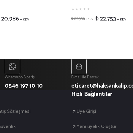
 20.986
₺ 22.753
₺ 23.950
+ KDV
+ KDV
+ KDV
WhatsApp Sipariş
E-Mail ile Destek
0546 197 10 10
eticaret@haksankalip.
Hızlı Bağlantılar
atış Sözleşmesi
Üye Girişi
 Güvenlik
Yeni üyelik Oluştur