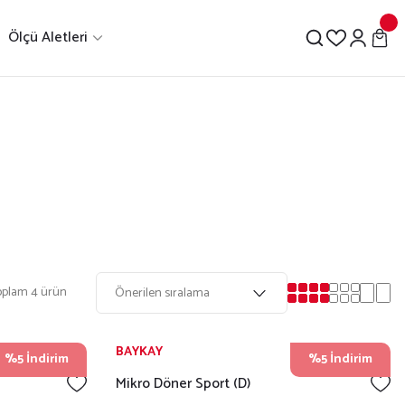
Ölçü Aletleri
oplam 4 ürün
BAYKAY
%5 İndirim
%5 İndirim
Mikro Döner Sport (D)