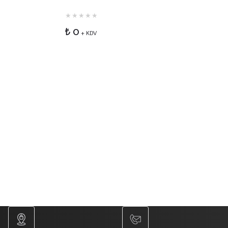
₺ 0
+ KDV