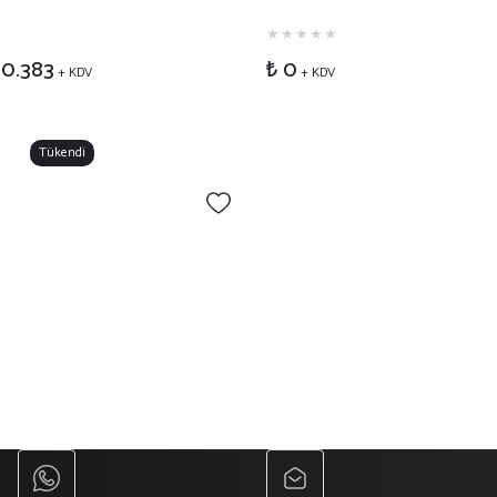
10.383
₺ 0
+ KDV
+ KDV
Tükendi