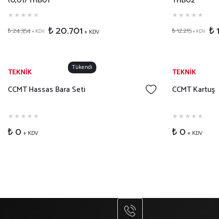
(0,01) THB01
THB02
₺ 20.701
₺ 
₺ 24.354
₺ 12.215
+ KDV
+ KDV
+ KDV
Tükendi
TEKNİK
TEKNİK
CCMT Hassas Bara Seti
CCMT Kartuş
₺ 0
₺ 0
+ KDV
+ KDV