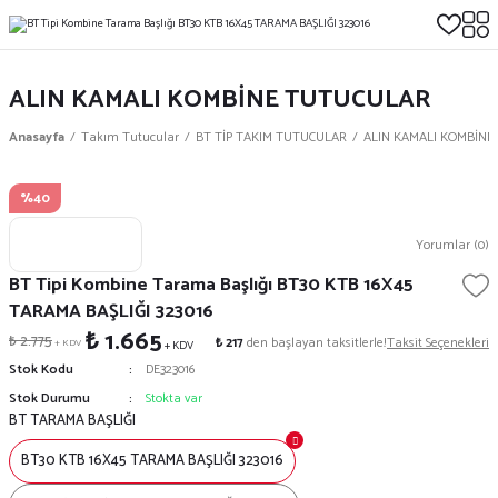
ALIN KAMALI KOMBİNE TUTUCULAR
Anasayfa
Takım Tutucular
BT TİP TAKIM TUTUCULAR
ALIN KAMALI KOMBİNE
%40
Yorumlar (0)
BT Tipi Kombine Tarama Başlığı BT30 KTB 16X45
TARAMA BAŞLIĞI 323016
₺ 1.665
₺ 2.775
₺ 217
den başlayan taksitlerle!
Taksit Seçenekleri
+ KDV
+ KDV
Stok Kodu
DE323016
Stok Durumu
Stokta var
BT TARAMA BAŞLIĞI
BT30 KTB 16X45 TARAMA BAŞLIĞI 323016