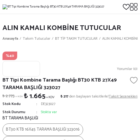
ALIN KAMALI KOMBİNE TUTUCULAR
Anasayfa
Takım Tutucular
BT TİP TAKIM TUTUCULAR
ALIN KAMALI KOMBİNE
%40
Yorumlar (0)
BT Tipi Kombine Tarama Başlığı BT30 KTB 27X49
TARAMA BAŞLIĞI 323027
₺ 1.665
₺ 2.775
₺ 217
den başlayan taksitlerle!
Taksit Seçenekleri
+ KDV
+ KDV
Stok Kodu
DE323027
Stok Durumu
Stokta var
BT TARAMA BAŞLIĞI
BT30 KTB 16X45 TARAMA BAŞLIĞI 323016