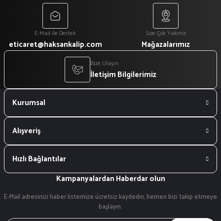
E-Mail ile Destek
Size Çok Yakınız
eticaret@haksankalip.com
Mağazalarımız
Bize Ulaşın
İletişim Bilgilerimiz
Kurumsal
Alışveriş
Hızlı Bağlantılar
Kampanyalardan Haberdar olun
E-Mail adresinizi haber listemize ücretsiz kaydedin, hemen bizi takip etmeye
başlayın.