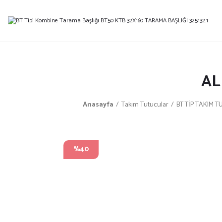
AL
Anasayfa
Takım Tutucular
BT TİP TAKIM 
%40