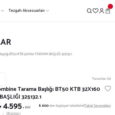
Tezgah Aksesuarları
LAR
Başlığı BT50 KTB 32X160 TARAMA BAŞLIĞI 325132.1
Yorumlar (0)
ombine Tarama Başlığı BT50 KTB 32X160
AŞLIĞI 325132.1
₺ 4.595
₺ 600
den başlayan taksitlerle!
Taksit Seçenekleri
+ KDV
DE325132.1