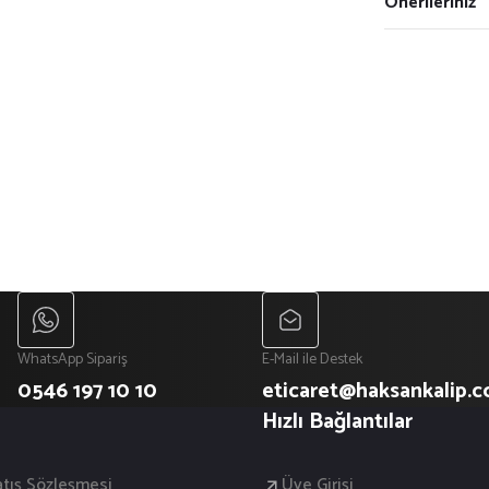
Önerileriniz
WhatsApp Sipariş
E-Mail ile Destek
0546 197 10 10
eticaret@haksankalip.
Hızlı Bağlantılar
atış Sözleşmesi
Üye Girişi