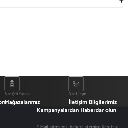
Size Çok Yakınız
Bize Ulaşın
com
Mağazalarımız
İletişim Bilgilerimiz
Kampanyalardan Haberdar olun
E-Mail adresinizi haber listemize ücretsiz